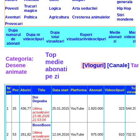
generala
Trucuri
Povesti
Logica
Arta seductiei
Hip Hop
magice
Stiri
Aventuri
Politica
Agricultura
Cresterea animalelor
mondene
Provocari
Dupa
Dupa
Medie
Medie
numarul
Dupa nr
Raport
total
abonati
videoclip
de
videoclipuri
vizualizari/videoclipuri
vizualizari
zi
zi
abonati
Top
Categoria:
medie
Desene
[Vloguri]
[Canale]
Tar
abonati
animate
pe zi
Nr
Total
Poz
Abo/zi
Titlu
Data start
Platforma
Abonati
Videoclipuri
crt
vizualiz
Doi
Degeaba
1
25
436,77
Ultima
25.01.2015
YouTube
1.820.000
323
544.295.
actualizare:
23.06.2026
21:53:04
BoonBoon
Ultima
2
53
261,82
12.04.2016
YouTube
975.000
910
732.534.
actualizare: