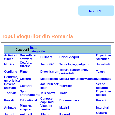
RO
EN
Topul vlogurilor din Romania
Toate
Categorii
categoriile
Activitati
Dezvoltare
Experimente
Culinare
Critici vloguri
zilnice
software
stiintifice
Coafura,
Muzica
Jocuri PC
Tehnologie, gadgeturi
Jurnalistica
frizerie
Topuri, clasamente,
Copilarie
Filme
Divertisment
Teatru
curiozitati
Comedie,
Ciclism
Motociclism
Moda/Frumusete/Machiaj
Mestesugari
umoristica
Desene
Jocuri in aer
Scene
Calatorii
Suferinta
animate
liber
socante
Sport,
Experimente
Tutoriale
Talk show
Trafic
antrenamente
sociale
Cantece
Parodii
Educational
Documentare
Pasari
copii mici
Mistere,
Viata de
Animale
Masini
Interviuri
enigme
familie
Cultura
Jucarii
Animatii
Slime
Bloguri